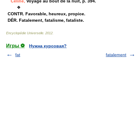
Céline,
Voyage au bout de la nuit, p. 394.
❖
CONTR.
Favorable, heureux, propice.
DÉR.
Fatalement, fatalisme, fataliste.
Encyclopédie Universelle
.
2012
.
Игры ⚽
Нужна курсовая?
fat
fatalement