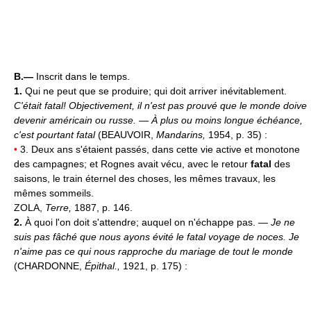
B.—
Inscrit dans le temps.
1.
Qui ne peut que se produire; qui doit arriver inévitablement.
C'était fatal!
Objectivement, il n'est pas prouvé que le monde doive
devenir américain ou russe. — À plus ou moins longue échéance,
c'est pourtant fatal
(BEAUVOIR,
Mandarins,
1954, p. 35) :
•
3. Deux ans s'étaient passés, dans cette vie active et monotone
des campagnes; et Rognes avait vécu, avec le retour
fatal
des
saisons, le train éternel des choses, les mêmes travaux, les
mêmes sommeils.
ZOLA,
Terre,
1887, p. 146.
2.
À quoi l'on doit s'attendre; auquel on n'échappe pas. —
Je ne
suis pas fâché que nous ayons évité le fatal voyage de noces. Je
n'aime pas ce qui nous rapproche du mariage de tout le monde
(CHARDONNE,
Épithal.,
1921, p. 175) :