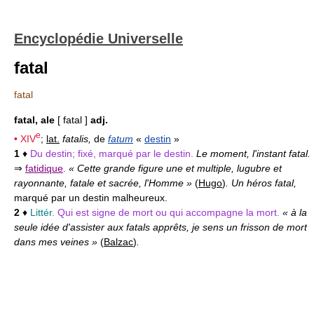
Encyclopédie Universelle
fatal
fatal
fatal, ale
[ fatal ]
adj.
e
•
XIV
;
lat.
fatalis,
de
fatum
«
destin
»
1
♦
Du destin; fixé, marqué par le destin.
Le moment, l'instant fatal.
⇒
fatidique
.
« Cette grande figure une et multiple, lugubre et
rayonnante, fatale et sacrée, l'Homme »
(
Hugo
)
. Un héros fatal,
marqué par un destin malheureux.
2
♦
Littér.
Qui est signe de mort ou qui accompagne la mort.
« à la
seule idée d'assister aux fatals apprêts, je sens un frisson de mort
dans mes veines »
(
Balzac
)
.