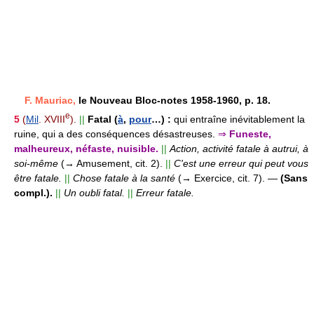
F. Mauriac,
le Nouveau Bloc-notes 1958-1960, p. 18.
e
5
(
Mil
. XVIII
).
||
Fatal (
à
,
pour
…) :
qui entraîne inévitablement la
ruine, qui a des conséquences désastreuses.
⇒
Funeste,
malheureux, néfaste, nuisible.
||
Action, activité fatale à autrui, à
soi-même
(→ Amusement, cit. 2).
||
C'est une erreur qui peut vous
être fatale.
||
Chose fatale à la santé
(→ Exercice, cit. 7).
—
(Sans
compl.).
||
Un oubli fatal.
||
Erreur fatale.