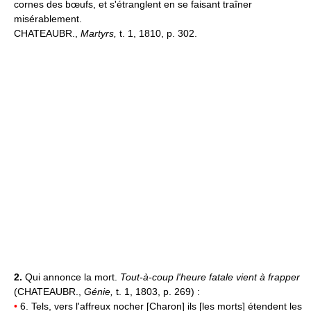
cornes des bœufs, et s'étranglent en se faisant traîner
misérablement.
CHATEAUBR.,
Martyrs,
t. 1, 1810, p. 302.
2.
Qui annonce la mort.
Tout-à-coup l'heure fatale vient à frapper
(CHATEAUBR.,
Génie,
t. 1, 1803, p. 269) :
•
6. Tels, vers l'affreux nocher [Charon] ils [les morts] étendent les