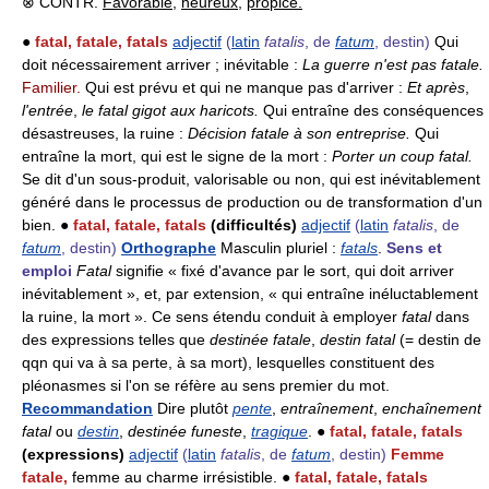
⊗ CONTR.
Favorable
,
heureux
,
propice.
●
fatal, fatale, fatals
adjectif
(
latin
fatalis
, de
fatum
, destin)
Qui
doit nécessairement arriver ; inévitable :
La guerre n'est pas fatale.
Familier.
Qui est prévu et qui ne manque pas d'arriver :
Et après
,
l'entrée
,
le fatal gigot aux haricots.
Qui entraîne des conséquences
désastreuses, la ruine :
Décision fatale à son entreprise.
Qui
entraîne la mort, qui est le signe de la mort :
Porter un coup fatal.
Se dit d'un sous-produit, valorisable ou non, qui est inévitablement
généré dans le processus de production ou de transformation d'un
bien. ●
fatal, fatale, fatals
(difficultés)
adjectif
(
latin
fatalis
, de
fatum
, destin)
Orthographe
Masculin pluriel :
fatals
.
Sens et
emploi
Fatal
signifie « fixé d'avance par le sort, qui doit arriver
inévitablement », et, par extension, « qui entraîne inéluctablement
la ruine, la mort ». Ce sens étendu conduit à employer
fatal
dans
des expressions telles que
destinée fatale
,
destin fatal
(= destin de
qqn qui va à sa perte, à sa mort), lesquelles constituent des
pléonasmes si l'on se réfère au sens premier du mot.
Recommandation
Dire plutôt
pente
,
entraînement
,
enchaînement
fatal
ou
destin
,
destinée funeste
,
tragique
. ●
fatal, fatale, fatals
(expressions)
adjectif
(
latin
fatalis
, de
fatum
, destin)
Femme
fatale,
femme au charme irrésistible. ●
fatal, fatale, fatals