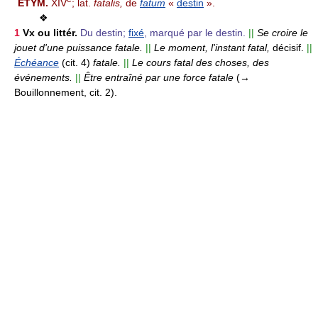
ÉTYM.
XIV
; lat.
fatalis,
de
fatum
«
destin
».
❖
1
Vx ou littér.
Du destin;
fixé
, marqué par le destin.
||
Se croire le
jouet d'une puissance fatale.
||
Le moment, l'instant fatal,
décisif.
||
Échéance
(cit. 4)
fatale.
||
Le cours fatal des choses, des
événements.
||
Être entraîné par une force fatale
(→
Bouillonnement, cit. 2).