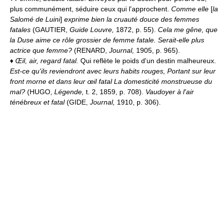
plus communément, séduire ceux qui l'approchent.
Comme elle
[
la
Salomé de Luini
]
exprime bien la cruauté douce des femmes
fatales
(GAUTIER,
Guide Louvre,
1872, p. 55).
Cela me gêne, que
la Duse aime ce rôle grossier de femme fatale. Serait-elle plus
actrice que femme?
(RENARD,
Journal,
1905, p. 965).
♦
Œil, air, regard fatal.
Qui reflète le poids d'un destin malheureux.
Est-ce qu'ils reviendront avec leurs habits rouges, Portant sur leur
front morne et dans leur œil fatal La domesticité monstrueuse du
mal?
(HUGO,
Légende,
t. 2, 1859, p. 708).
Vaudoyer à l'air
ténébreux et fatal
(GIDE,
Journal,
1910, p. 306).