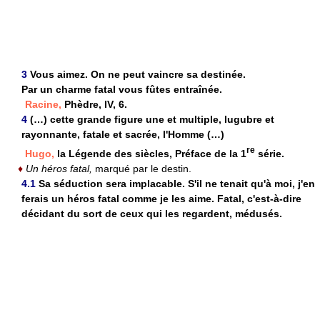
3
Vous aimez. On ne peut vaincre sa destinée.
Par un charme fatal vous fûtes entraînée.
Racine,
Phèdre, IV, 6.
4
(…) cette grande figure une et multiple, lugubre et
rayonnante, fatale et sacrée, l'Homme (…)
re
Hugo,
la Légende des siècles, Préface de la 1
série.
♦
Un héros fatal,
marqué par le destin.
4.1
Sa séduction sera implacable. S'il ne tenait qu'à moi, j'en
ferais un héros fatal comme je les aime. Fatal, c'est-à-dire
décidant du sort de ceux qui les regardent, médusés.