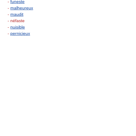
-
funeste
-
malheureux
-
maudit
- néfaste
-
nuisible
-
pernicieux