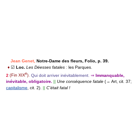
Jean Genet,
Notre-Dame des fleurs, Folio, p. 39.
♦
☑
Loc.
Les Déesses fatales :
les Parques.
e
2
(Fin XIX
).
Qui doit arriver inévitablement.
⇒
Immanquable,
inévitable, obligatoire.
||
Une conséquence fatale
(→ Art, cit. 37;
capitalisme
, cit. 2).
||
C'était fatal !