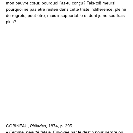
mon pauvre cœur, pourquoi l'as-tu conçu? Tais-toi! meurs!
pourquoi ne pas être restée dans cette triste indifférence, pleine
de regrets, peut-être, mais insupportable et dont je ne souffrais
plus?
GOBINEAU,
Pléiades,
1874, p. 295.
♦
Femme, beauté fatale.
Envoyée par le destin pour perdre ou,