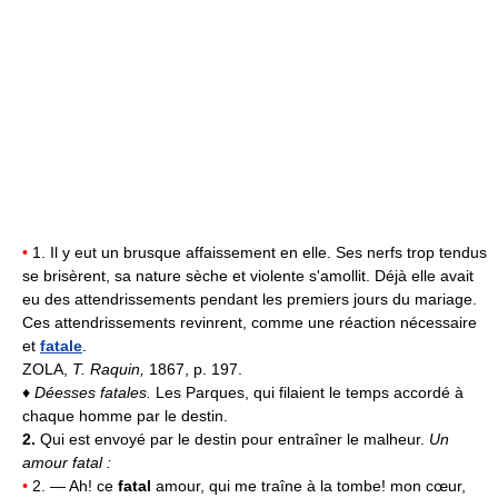
•
1. Il y eut un brusque affaissement en elle. Ses nerfs trop tendus
se brisèrent, sa nature sèche et violente s'amollit. Déjà elle avait
eu des attendrissements pendant les premiers jours du mariage.
Ces attendrissements revinrent, comme une réaction nécessaire
et
fatale
.
ZOLA,
T. Raquin,
1867, p. 197.
♦
Déesses fatales.
Les Parques, qui filaient le temps accordé à
chaque homme par le destin.
2.
Qui est envoyé par le destin pour entraîner le malheur.
Un
amour fatal :
•
2. — Ah! ce
fatal
amour, qui me traîne à la tombe! mon cœur,