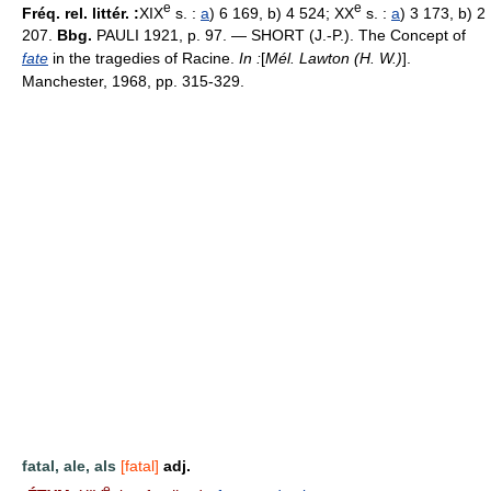
e
e
Fréq. rel. littér. :
XIX
s. :
a
) 6 169, b) 4 524; XX
s. :
a
) 3 173, b) 2
207.
Bbg.
PAULI 1921, p. 97. — SHORT (J.-P.). The Concept of
fate
in the tragedies of Racine.
In :
[
Mél. Lawton (H. W.)
].
Manchester, 1968, pp. 315-329.
fatal, ale, als
[fatal]
adj.
e