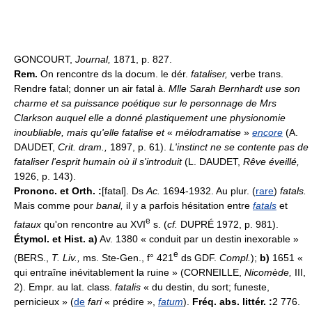
GONCOURT,
Journal,
1871, p. 827.
Rem.
On rencontre ds la docum. le dér.
fataliser,
verbe trans.
Rendre fatal; donner un air fatal à.
Mlle Sarah Bernhardt use son
charme et sa puissance poétique sur le personnage de Mrs
Clarkson auquel elle a donné plastiquement une physionomie
inoubliable, mais qu'elle fatalise et
«
mélodramatise
»
encore
(A.
DAUDET,
Crit. dram.,
1897, p. 61).
L'instinct ne se contente pas de
fataliser l'esprit humain où il s'introduit
(L. DAUDET,
Rêve éveillé,
1926, p. 143).
Prononc. et Orth. :
[fatal]. Ds
Ac.
1694-1932. Au plur. (
rare
)
fatals.
Mais comme pour
banal,
il y a parfois hésitation entre
fatals
et
e
fataux
qu'on rencontre au XVI
s. (
cf.
DUPRÉ 1972, p. 981).
Étymol. et Hist. a)
Av. 1380 « conduit par un destin inexorable »
e
(BERS.,
T. Liv.,
ms. Ste-Gen., f° 421
ds GDF.
Compl.
);
b)
1651 «
qui entraîne inévitablement la ruine » (CORNEILLE,
Nicomède,
III,
2). Empr. au lat. class.
fatalis
« du destin, du sort; funeste,
pernicieux » (
de
fari
« prédire »,
fatum
).
Fréq. abs. littér. :
2 776.