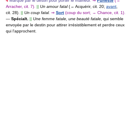
4
Marqué par le destin pour porter le malheur.
⇒
Funeste
(→
Arracher, cit. 7).
||
Un amour fatal
(→ Acquérir, cit. 20;
avant
,
cit. 28).
||
Un coup fatal.
⇒
Sort
(coup du sort; → Chance, cit. 1).
—
Spécialt.
||
Une femme fatale, une beauté fatale,
qui semble
envoyée par le destin pour attirer irrésistiblement et perdre ceux
qui l'approchent.