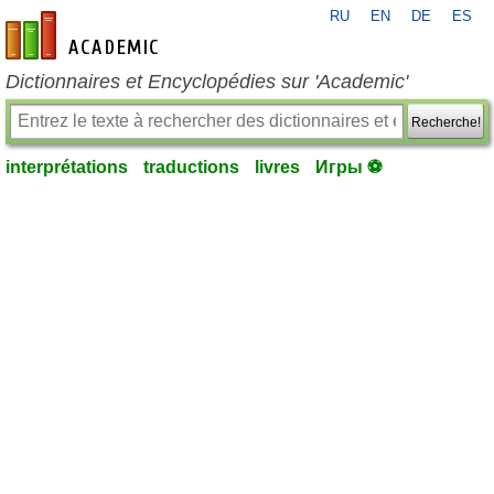
RU
EN
DE
ES
fr-academic.com
Dictionnaires et Encyclopédies sur 'Academic'
Recherche!
interprétations
traductions
livres
Игры ⚽