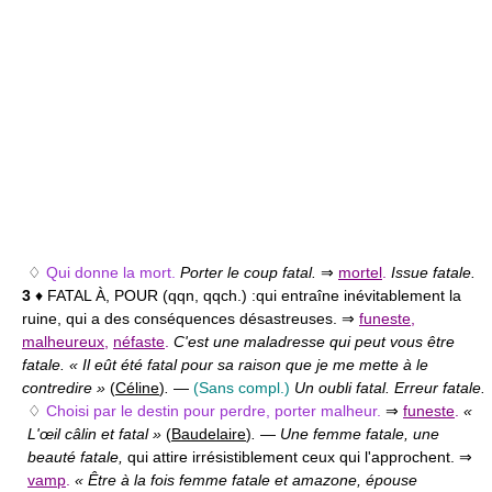
♢
Qui donne la mort.
Porter le coup fatal.
⇒
mortel
.
Issue fatale.
3
♦ FATAL À, POUR (qqn, qqch.) :
qui entraîne inévitablement la
ruine, qui a des conséquences désastreuses. ⇒
funeste
,
malheureux
,
néfaste
.
C'est une maladresse qui peut vous être
fatale. « Il eût été fatal pour sa raison que je me mette à le
contredire »
(
Céline
)
.
—
(Sans compl.)
Un oubli fatal. Erreur fatale.
♢
Choisi par le destin pour perdre, porter malheur.
⇒
funeste
.
«
L'œil câlin et fatal »
(
Baudelaire
)
.
—
Une femme fatale, une
beauté fatale,
qui attire irrésistiblement ceux qui l'approchent. ⇒
vamp
.
« Être à la fois femme fatale et amazone, épouse