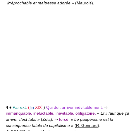
irréprochable et maîtresse adorée »
(
Maurois
)
.
e
4
♦
Par ext.
(
fin
XIX
)
Qui doit arriver inévitablement.
⇒
immanquable
,
inéluctable
,
inévitable
,
obligatoire
.
« Et il faut que ça
arrive, c'est fatal »
(
Zola
)
.
⇒
forcé
.
« Le paupérisme est la
conséquence fatale du capitalisme »
(
R. Gonnard
)
.