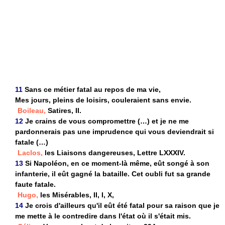
11
Sans ce métier fatal au repos de ma vie,
Mes jours, pleins de loisirs, couleraient sans envie.
Boileau,
Satires, II.
12
Je crains de vous compromettre (…) et je ne me
pardonnerais pas une imprudence qui vous deviendrait si
fatale (…)
Laclos,
les Liaisons dangereuses, Lettre LXXXIV.
13
Si Napoléon, en ce moment-là même, eût songé à son
infanterie, il eût gagné la bataille. Cet oubli fut sa grande
faute fatale.
Hugo,
les Misérables, II, I, X,
14
Je crois d'ailleurs qu'il eût été fatal pour sa raison que je
me mette à le contredire dans l'état où il s'était mis.