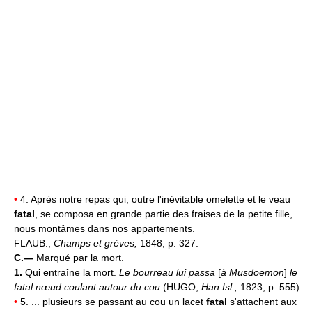
•
4. Après notre repas qui, outre l'inévitable omelette et le veau
fatal
, se composa en grande partie des fraises de la petite fille,
nous montâmes dans nos appartements.
FLAUB.,
Champs et grèves,
1848, p. 327.
C.—
Marqué par la mort.
1.
Qui entraîne la mort.
Le bourreau lui passa
[
à Musdoemon
]
le
fatal nœud coulant autour du cou
(HUGO,
Han Isl.,
1823, p. 555) :
•
5. ... plusieurs se passant au cou un lacet
fatal
s'attachent aux